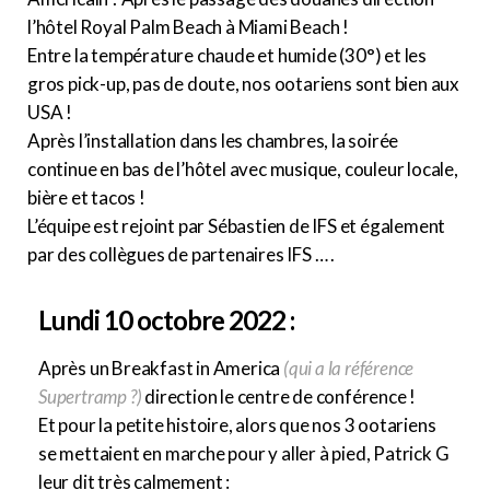
l’hôtel Royal Palm Beach à Miami Beach !
Entre la température chaude et humide (30°) et les
gros pick-up, pas de doute, nos ootariens sont bien aux
USA !
Après l’installation dans les chambres, la soirée
continue en bas de l’hôtel avec musique, couleur locale,
bière et tacos !
L’équipe est rejoint par Sébastien de IFS et également
par des collègues de partenaires IFS … .
Lundi 10 octobre 2022 :
Après un Breakfast in America
(qui a la référence
Supertramp ?)
direction le centre de conférence !
Et pour la petite histoire, alors que nos 3 ootariens
se mettaient en marche pour y aller à pied, Patrick G
leur dit très calmement :