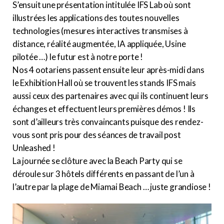
S’ensuit une présentation intitulée IFS Lab où sont
illustrées les applications des toutes nouvelles
technologies (mesures interactives transmises à
distance, réalité augmentée, IA appliquée, Usine
pilotée …) le futur est à notre porte !
Nos 4 ootariens passent ensuite leur après-midi dans
le Exhibition Hall où se trouvent les stands IFS mais
aussi ceux des partenaires avec qui ils continuent leurs
échanges et effectuent leurs premières démos ! Ils
sont d’ailleurs très convaincants puisque des rendez-
vous sont pris pour des séances de travail post
Unleashed !
La journée se clôture avec la Beach Party qui se
déroule sur 3 hôtels différents en passant de l’un à
l’autre par la plage de Miamai Beach … juste grandiose !