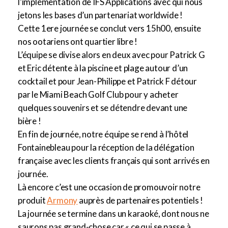
l’implémentation de IFS Applications avec qui nous
jetons les bases d’un partenariat worldwide !
Cette 1ere journée se conclut vers 15h00, ensuite
nos ootariens ont quartier libre !
L’équipe se divise alors en deux avec pour Patrick G
et Eric détente à la piscine et plage autour d’un
cocktail et pour Jean-Philippe et Patrick F détour
par le Miami Beach Golf Club pour y acheter
quelques souvenirs et se détendre devant une
bière !
En fin de journée, notre équipe se rend à l’hôtel
Fontainebleau pour la réception de la délégation
française avec les clients français qui sont arrivés en
journée.
Là encore c’est une occasion de promouvoir notre
produit
Armony
auprès de partenaires potentiels !
La journée se termine dans un karaoké, dont nous ne
saurons pas grand-chose car « ce qui se passe à