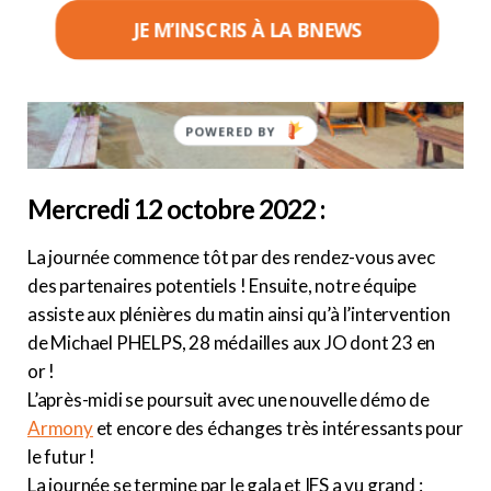
JE M’INSCRIS À LA BNEWS
POWERED
BY
Mercredi 12 octobre 2022 :
La journée commence tôt par des rendez-vous avec
des partenaires potentiels ! Ensuite, notre équipe
assiste aux plénières du matin ainsi qu’à l’intervention
de Michael PHELPS, 28 médailles aux JO dont 23 en
or !
L’après-midi se poursuit avec une nouvelle démo de
Armony
et encore des échanges très intéressants pour
le futur !
La journée se termine par le gala et IFS a vu grand :