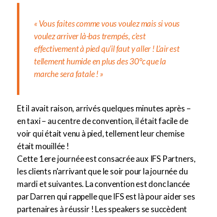
« Vous faites comme vous voulez mais si vous
voulez arriver là-bas trempés, c’est
effectivement à pied qu’il faut y aller ! L’air est
tellement humide en plus des 30°c que la
marche sera fatale ! »
Et il avait raison, arrivés quelques minutes après –
en taxi – au centre de convention, il était facile de
voir qui était venu à pied, tellement leur chemise
était mouillée !
Cette 1ere journée est consacrée aux IFS Partners,
les clients n’arrivant que le soir pour la journée du
mardi et suivantes. La convention est donc lancée
par Darren qui rappelle que IFS est là pour aider ses
partenaires à réussir ! Les speakers se succèdent