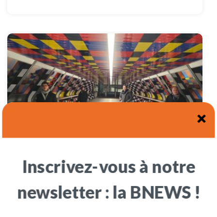
Inscrivez-vous à notre
oOTARY x IFS – SaKo 2025 à Londres
newsletter : la BNEWS !