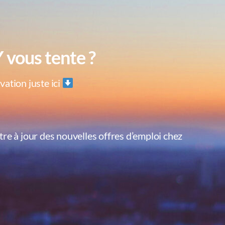
Y vous tente ?
ivation juste ici
être à jour des nouvelles offres d’emploi chez