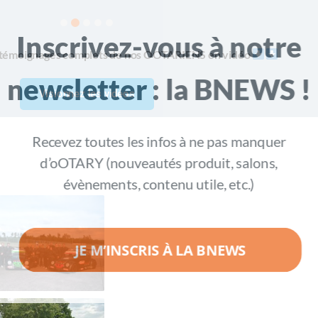
Inscrivez-vous à notre
témoignages complets de nos OOTARIENS en vidéo
newsletter : la BNEWS 
Visionnez les vidéos
Recevez toutes les infos à ne pas manquer
d’oOTARY (nouveautés produit, salons,
évènements, contenu utile, etc.)
JE M’INSCRIS À LA BNEWS