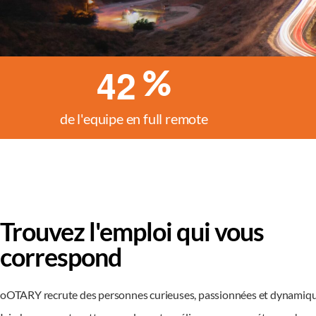
4
2
%
de l'equipe en full remote
Trouvez l'emploi qui vous
correspond
oOTARY recrute des personnes curieuses, passionnées et dyna
Ici, chacun peut mettre en valeur et améliorer ses compétences !