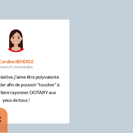
aroline BENDELE
Jean-Philippe
Head of Communication
Consulting D
éative, j'aime être polyvalente
oOTARY : une équipe 
ier afin de pouvoir "toucher"
talents et de personnali
nsi faire rayonner OOTARY aux
dans la main au servi
yeux de tous !