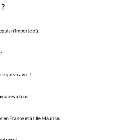
re ?
 depuis n'importe où.
ue.
nce qui va avec !​
ommunes à tous.
s en France et à l'Ile Maurice.