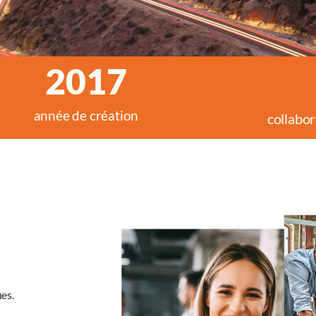
2017
année de création​
collabor
miques.