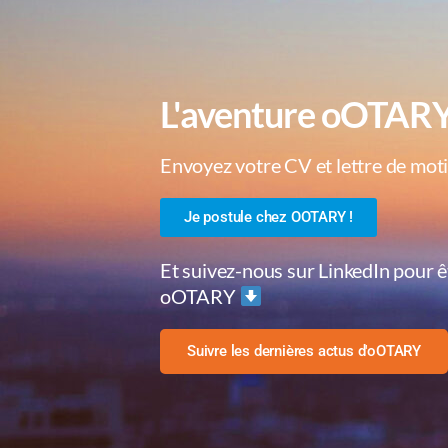
L'aventure oOTAR
Envoyez votre CV et lettre de mot
Je postule chez OOTARY !
Et suivez-nous sur LinkedIn pour 
oOTARY
Suivre les dernières actus d'oOTARY