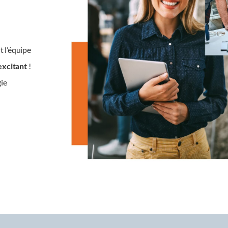
!
rant
énergie