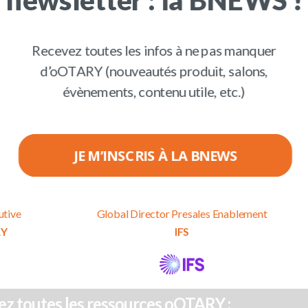
Recevez toutes les infos à ne pas manquer
Les intervenants :
d’oOTARY (nouveautés produit, salons,
évènements, contenu utile, etc.)
JE M’INSCRIS À LA BNEWS
LASQUEZ
Jérémy JEANJEAN
utive
Global Director Presales Enablement
POWERED BY
RY
IFS
z toutes les ressources oOTARY :