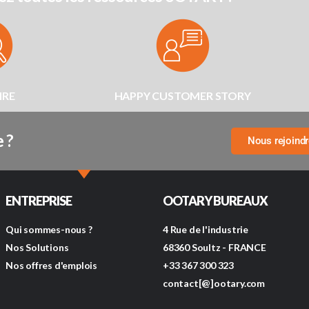
IRE
HAPPY CUSTOMER STORY
 ?
Nous rejoind
ENTREPRISE
OOTARY BUREAUX
Qui sommes-nous ?
4 Rue de l'industrie
Nos Solutions
68360 Soultz - FRANCE
Nos offres d'emplois
+33 367 300 323
contact[@]ootary.com