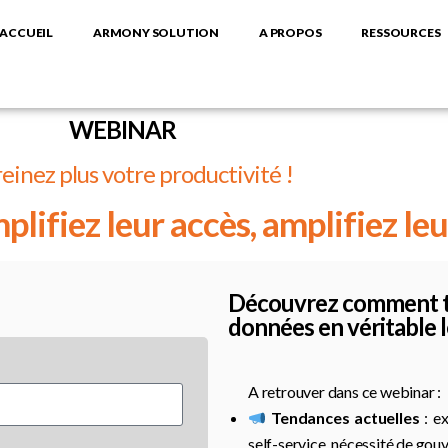
ACCUEIL
ARMONY SOLUTION
A PROPOS
RESSOURCES
WEBINAR
einez plus votre productivité !
plifiez leur accès, amplifiez leu
Découvrez comment t
données en véritable 
A retrouver dans ce webinar :
Tendances actuelles
: ex
self-service, nécessité de go