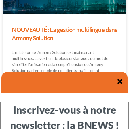
NOUVEAUTÉ : La gestion multilingue dans
Armony Solution
La plateforme, Armony Solution est maintenant
multilingues. La gestion de plusieurs langues permet de
simplifier l’utilisation et la compréhension de Armony
Solution par l’ensemble de nos clients, qu’ils soient
francophones ou non. Quelles sections sont disponibles en
multi-langue ? La section Ticketing est la première à être
disponible en plusieures langues.
Inscrivez-vous à notre
L'aventure OOTARY vous fait envie ?
newsletter : la BNEWS !