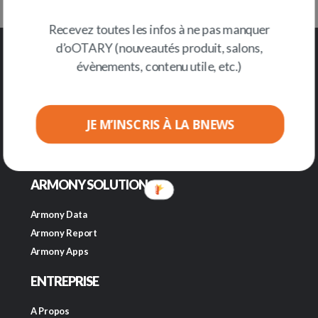
Recevez toutes les infos à ne pas manquer
d’oOTARY (nouveautés produit, salons,
évènements, contenu utile, etc.)
JE M’INSCRIS À LA BNEWS
ARMONY SOLUTION
Armony Data
Armony Report
Armony Apps
ENTREPRISE
A Propos