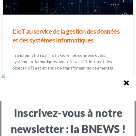
L’IoT au service de la gestion des données
et des systèmes Informatiques
Transformation par l’IoT : Gérer les données et les
systèmes informatiques avec efficacité. L’Internet des
objets (IoT) est en train de transformer radicalement la
façon dont les entreprises abordent la gestion de leurs
données et de leurs systèmes informatiques. Chaque jour
qui passe, les utilisateurs génèrent une quantité massive de
Inscrivez-vous à notre
L'aventure OOTARY vous fait envie ?
newsletter : la BNEWS !
Nous rejoindre