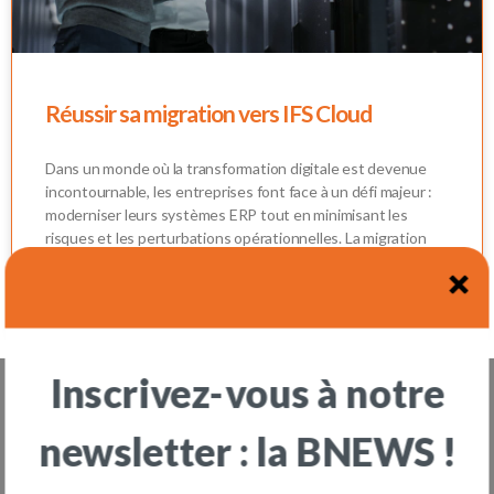
Réussir sa migration vers IFS Cloud
Dans un monde où la transformation digitale est devenue
incontournable, les entreprises font face à un défi majeur :
moderniser leurs systèmes ERP tout en minimisant les
risques et les perturbations opérationnelles. La migration
vers IFS Cloud représente une opportunité stratégique,
D BY
mais elle nécessite une approche réfléchie et un
accompagnement
Inscrivez-vous à notre
L'aventure OOTARY vous fait envie ?
newsletter : la BNEWS !
Nous rejoindre