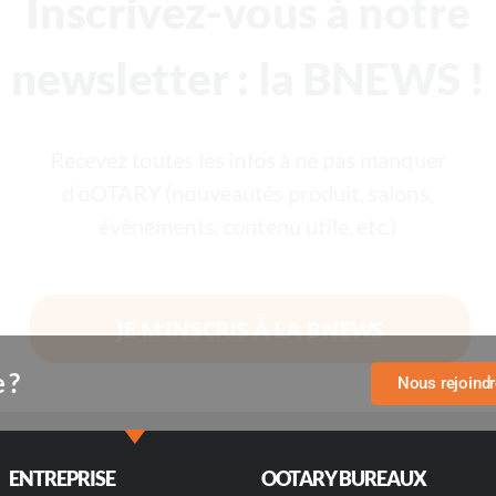
Inscrivez-vous à notre
newsletter : la BNEWS !
Recevez toutes les infos à ne pas manquer
d’oOTARY (nouveautés produit, salons,
évènements, contenu utile, etc.)
JE M’INSCRIS À LA BNEWS
 ?
Nous rejoind
ENTREPRISE
OOTARY BUREAUX