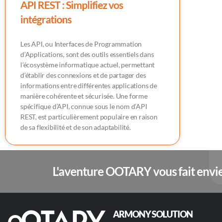
API REST : Simplifiez vos
intégrations
Les API, ou Interfaces de Programmation
d’Applications, sont des outils essentiels dans
l’écosystème informatique actuel, permettant
d’établir des connexions et de partager des
informations entre différentes applications de
manière cohérente et sécurisée. Une forme
spécifique d’API, connue sous le nom d’API
REST, est particulièrement populaire en raison
de sa flexibilité et de son adaptabilité.
L'aventure OOTARY vous fait envie
ARMONY SOLUTION