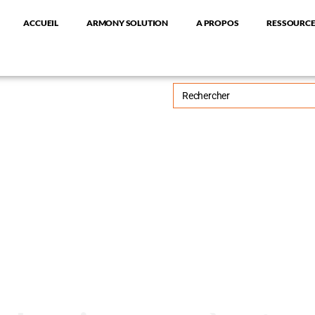
ACCUEIL
ARMONY SOLUTION
A PROPOS
RESSOURCES
RECHERCHE
DE
: