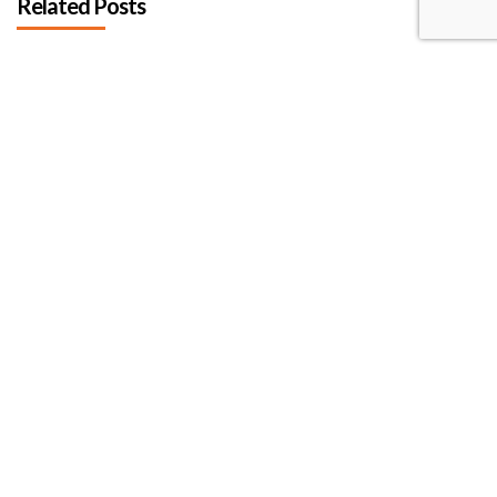
Related Posts
Crystal Reports : comment maintenir
vos rapports existants et préparer
l’avenir