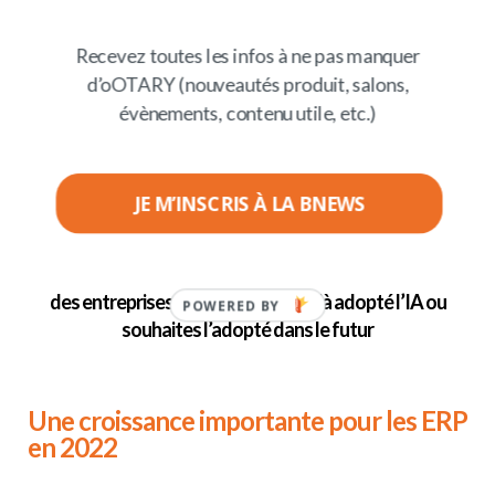
faire dans un avenir proche
.
Les entreprises
utilisent de plus en plus l’IA pour améliorer leur
Recevez toutes les infos à ne pas manquer
automatisation, leur analyse de données et leur
d’oOTARY (nouveautés produit, salons,
prise de décisions.
évènements, contenu utile, etc.)
72%
JE M’INSCRIS À LA BNEWS
des entreprises intérogées ont déjà adopté l’IA ou
POWERED BY
souhaites l’adopté dans le futur
Une croissance importante pour les ERP
en 2022