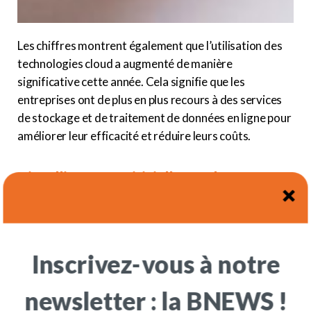
Les chiffres montrent également que l’utilisation des
technologies cloud a augmenté de manière
significative cette année. Cela signifie que les
entreprises ont de plus en plus recours à des services
de stockage et de traitement de données en ligne pour
améliorer leur efficacité et réduire leurs coûts.
L'intelligence artificielle en phase
d'adoption.
L’intelligence artificielle (IA) est également devenue
un outil clé pour les entreprises dans leur
Inscrivez-vous à notre
transformation digitale. Selon une étude de PwC,
72% des entreprises interrogées ont déclaré
newsletter : la BNEWS !
avoir déjà adopté l’IA ou avoir l’intention de le