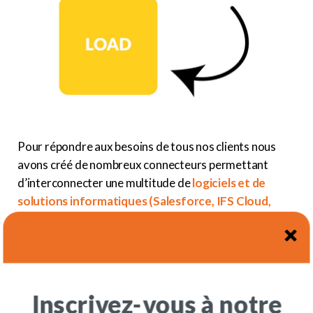
Pour répondre aux besoins de tous nos clients nous
avons créé de nombreux connecteurs permettant
d’interconnecter une multitude de
logiciels et de
solutions informatiques (Salesforce, IFS Cloud,
Excel… et bien plus encore).
Une fois les données récupérées dans le système
d’origine, ces données sont transformées
en data table et pourront être utilisées pour être
transformées ou fusionnées avec d’autres données.
Inscrivez-vous à notre