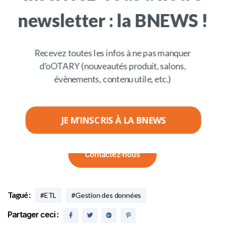
Ces données peuvent être utilisées afin d’établir avec
newsletter : la BNEWS !
notre module
Armony
Report
de l’édition de
documents ou d’envoyer des mails.
Recevez toutes les infos à ne pas manquer
d’oOTARY (nouveautés produit, salons,
évènements, contenu utile, etc.)
JE M’INSCRIS À LA BNEWS
Pour plus d’informations
Contactez-nous
POWERED BY
Tagué :
#ETL
#Gestion des données
Partager ceci :